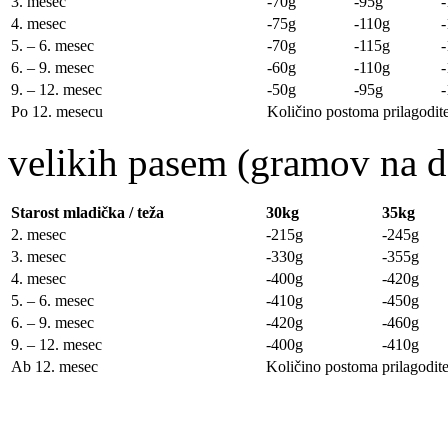
3. mesec
-70g
-95g
4. mesec
-75g
-110g
5. – 6. mesec
-70g
-115g
6. – 9. mesec
-60g
-110g
9. – 12. mesec
-50g
-95g
Po 12. mesecu
Količino postoma prilagodite
velikih pasem (gramov na d
Starost mladička / teža
30kg
35kg
2. mesec
-215g
-245g
3. mesec
-330g
-355g
4. mesec
-400g
-420g
5. – 6. mesec
-410g
-450g
6. – 9. mesec
-420g
-460g
9. – 12. mesec
-400g
-410g
Ab 12. mesec
Količino postoma prilagodite