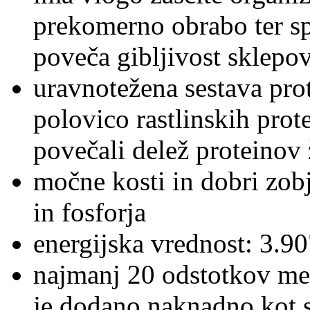
prekomerno obrabo ter s
poveča gibljivost sklepo
uravnotežena sestava prot
polovico rastlinskih pro
povečali delež proteinov 
močne kosti in dobri zobj
in fosforja
energijska vrednost: 3.9
najmanj 20 odstotkov me
je dodano naknadno kot 