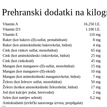
Prehranski dodatki na kilo
Vitamin A
16.250 I.E.
Vitamin D3
1.100 I.E.
Vitamin E
110 mg
Baker (kot bakrov-(II)-sulfat, pentahidrant)
8 mg
Baker (kot aminokislinski bakrovkelat, hidrat)
4 mg
Cink (kot cinkov sulfat, monohidrat)
65 mg
Cink (kot aminokislinski cinkovkelat, hidrat)
25 mg
Cink (kot cinkoksid)
45 mg
Mangan (kot manganov-(II)-sulfat, monohidrat)
15 mg
Mangan (kot manganov-(II)-oksid)
10 mg
Mangan (kot aminokislinski manganovkelat, hidrat)
7 mg
Železo (kot železov sulfat, monohidrat)
50 mg
Železo (kotkot amonokislinski železohelat, hidrat)
17 mg
Jod (kot kalcijev jodat, brezvodni)
2 mg
Selen (kot natrijev selenit)
0,2 mg
Antioksidanti (izvlečki naravnega izvora, propilgalat)