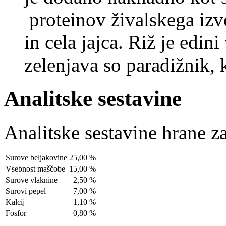
proteinov živalskega izv
in cela jajca. Riž je edin
zelenjava so paradižnik, 
Analitske sestavine
Analitske sestavine hrane z
Surove beljakovine
25,00 %
Vsebnost maščobe
15,00 %
Surove vlaknine
2,50 %
Surovi pepel
7,00 %
Kalcij
1,10 %
Fosfor
0,80 %